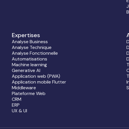
É
J
B
Expertises
Analyse Business
D
Analyse Technique
D
Analyse Fonctionnelle
D
Automatisations
D
Machine learning
T
Generative AI
C
Application web (PWA)
T
Application mobile Flutter
I
Middleware
S
Plateforme Web
CRM
ERP
UX & UI