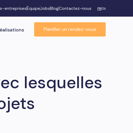
s-entreprises
Équipe
Jobs
Blog
Contactez-nous
FR
EN
Planifier un rendez-vous
éalisations
ec lesquelles
ojets