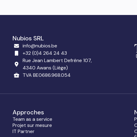
Nubios SRL
info@nubios.be
+32 (0)4 264 24 43
Rue Jean Lambert Defrêne 107,
4340 Awans (Liège)
TVA BE0686.968.054
Approches
Team as a service
P
Projet sur mesure
C
IT Partner
C