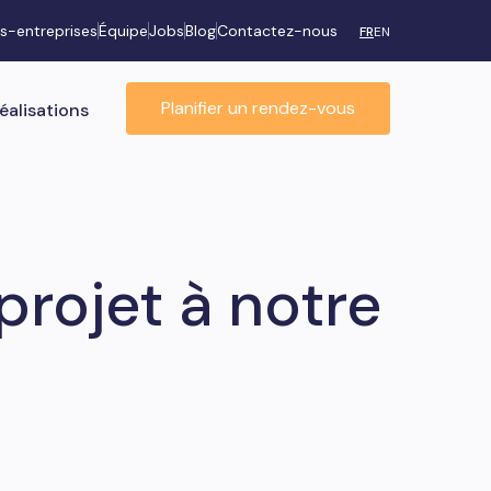
s-entreprises
Équipe
Jobs
Blog
Contactez-nous
FR
EN
Planifier un rendez-vous
éalisations
projet à notre