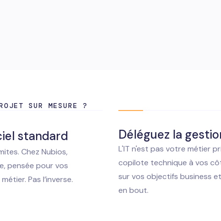
ROJET SUR MESURE ?
Déléguez la gestio
iciel standard
L'IT n'est pas votre métier p
imites. Chez Nubios,
copilote technique à vos côt
e, pensée pour vos
sur vos objectifs business e
métier. Pas l’inverse.
en bout.