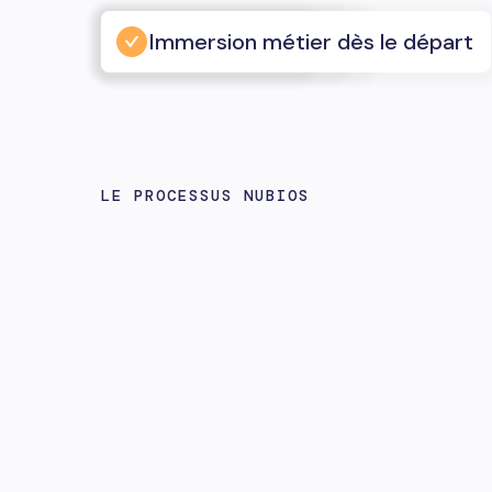
Expertise reconnue
Esprit partenarial
Vision produit
Immersion métier dès le départ
LE PROCESSUS NUBIOS